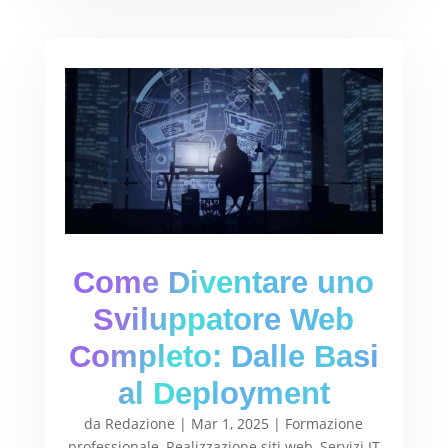
Come Diventare uno
Sviluppatore Web
Completo: Dalle Basi
al Deployment
da
Redazione
|
Mar 1, 2025
|
Formazione
professionale
,
Realizzazione siti web
,
Servizi IT